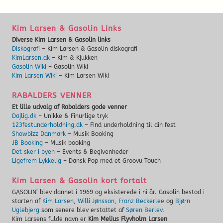
Kim Larsen & Gasolin Links
Diverse Kim Larsen & Gasolin links
Diskografi
– Kim Larsen & Gasolin diskografi
KimLarsen.dk
– Kim & Kjukken
Gasolin Wiki
– Gasolin Wiki
Kim Larsen Wiki
– Kim Larsen Wiki
RABALDERS VENNER
Et lille udvalg af Rabalders gode venner
Dajlig.dk
– Unikke & Finurlige tryk
123festunderholdning.dk
– Find underholdning til din fest
Showbizz Danmark
– Musik Booking
JB Booking
– Musik booking
Det sker i byen
– Events & Begivenheder
Ligefrem Lykkelig
– Dansk Pop med et Groovu Touch
Kim Larsen & Gasolin kort fortalt
GASOLIN’ blev dannet i 1969 og eksisterede i ni år. Gasolin bestod i
starten af
Kim Larsen
,
Willi Jønsson
,
Franz Beckerlee
og
Bjørn
Uglebjerg
som senere blev erstattet af
Søren Berlev
.
Kim Larsens fulde navn er
Kim Melius Flyvholm Larsen