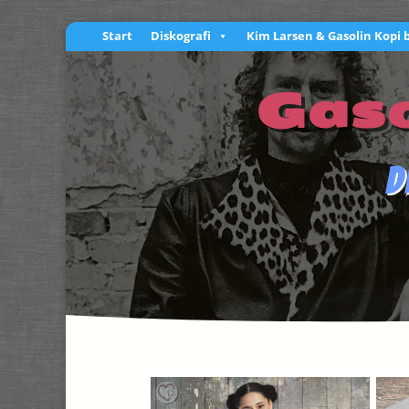
Start
Diskografi
Kim Larsen & Gasolin Kopi 
Gaso
D