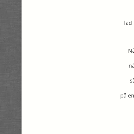
lad
Nå
n
s
på e