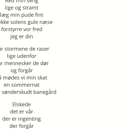
Red min seng
lige og stramt
læg min pude fint
 ikke solens gule næse
forstyrre vor fred
jeg er din
r stormene de raser
lige udenfor
år mennesker de dør
og forgår
å mødes vi min skat
en sommernat
n sønderskudt banegård
Elskede
det er vår
der er ingenting
der forgår