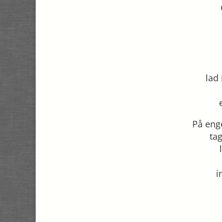
lad
På enge
tag
i