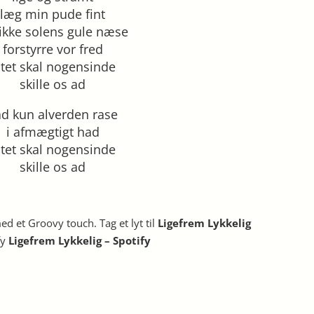
læg min pude fint
 ikke solens gule næse
forstyrre vor fred
ntet skal nogensinde
skille os ad
ad kun alverden rase
i afmægtigt had
ntet skal nogensinde
skille os ad
d et Groovy touch. Tag et lyt til
Ligefrem Lykkelig
fy
Ligefrem Lykkelig – Spotify