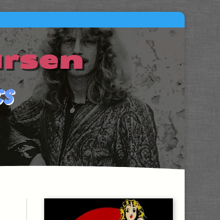
arsen
cs