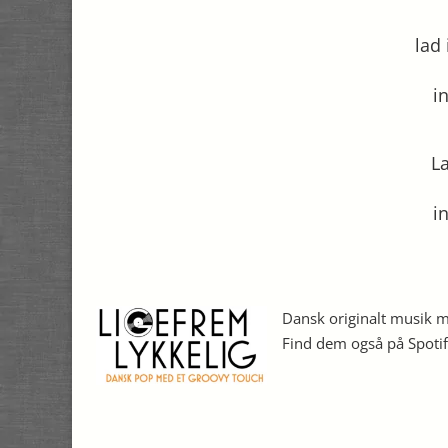
lad
i
L
i
Dansk originalt musik me
Find dem også på Spoti