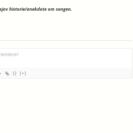
n sjov historie/anekdote om sangen.
{}
[+]