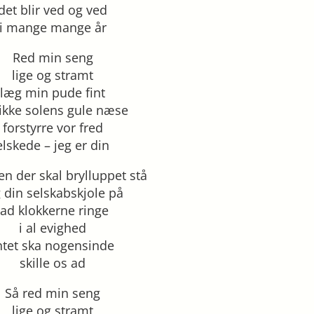
det blir ved og ved
i mange mange år
Red min seng
lige og stramt
læg min pude fint
 ikke solens gule næse
forstyrre vor fred
elskede – jeg er din
n der skal brylluppet stå
 din selskabskjole på
lad klokkerne ringe
i al evighed
ntet ska nogensinde
skille os ad
Så red min seng
lige og stramt