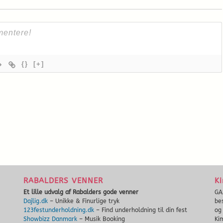
{}
[+]
RABALDERS VENNER
Ki
Et lille udvalg af Rabalders gode venner
GA
Dajlig.dk
– Unikke & Finurlige tryk
be
123festunderholdning.dk
– Find underholdning til din fest
o
Showbizz Danmark
– Musik Booking
Ki