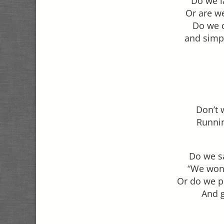
Do we l
Or are we
Do we d
and simp
Don’t 
Runnin
Do we sa
“We won’
Or do we p
And g