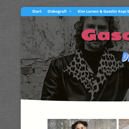
Start
Diskografi
Kim Larsen & Gasolin Kopi 
Gaso
D