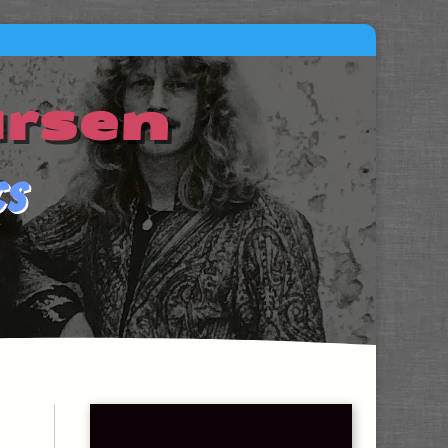
arsen
cs