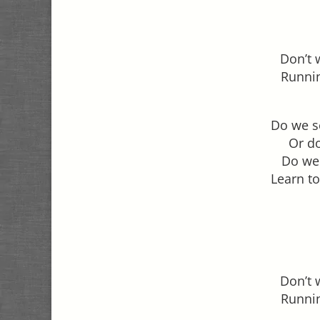
Don’t 
Runnin
Do we s
Or do
Do we 
Learn to
Don’t 
Runnin