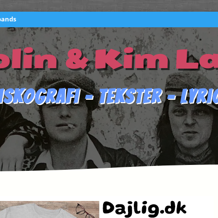
bands
lin & Kim L
iskografi – Tekster – Lyri