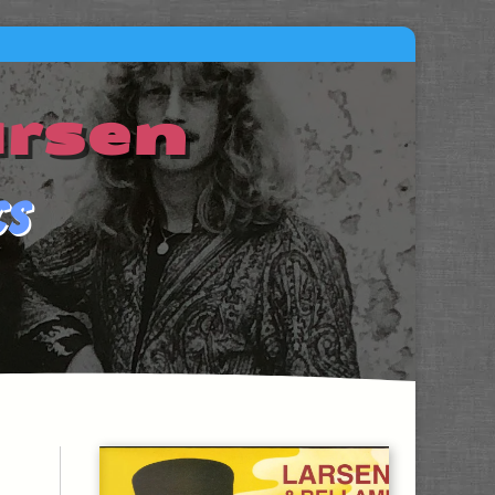
arsen
cs