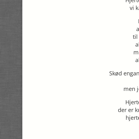
vi 
ti
a
m
a
Skød engan
men j
Hjer
der er k
hjer