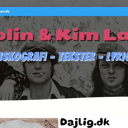
bands
lin & Kim L
iskografi – Tekster – Lyri