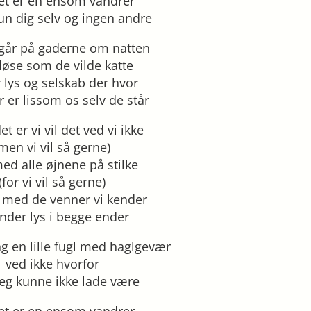
tet er en ensom vandrer
un dig selv og ingen andre
går på gaderne om natten
løse som de vilde katte
r lys og selskab der hvor
 er lissom os selv de står
t er vi vil det ved vi ikke
men vi vil så gerne)
med alle øjnene på stilke
(for vi vil så gerne)
t med de venner vi kender
nder lys i begge ender
g en lille fugl med haglgevær
ved ikke hvorfor
eg kunne ikke lade være
tet er en ensom vandrer