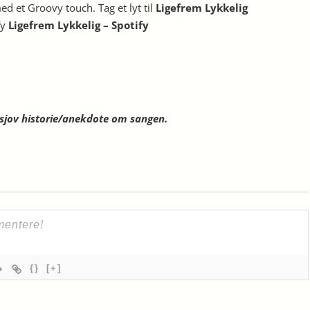
d et Groovy touch. Tag et lyt til
Ligefrem Lykkelig
fy
Ligefrem Lykkelig – Spotify
n sjov historie/anekdote om sangen.
{}
[+]