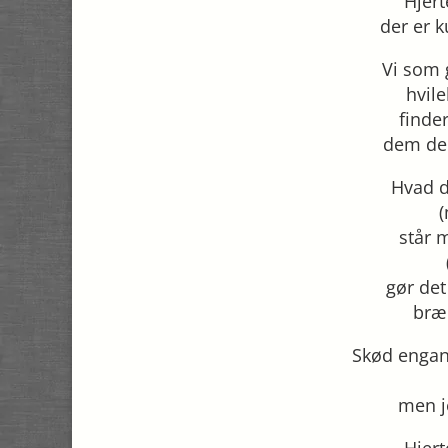
Hjer
der er k
Vi som 
hvile
finde
dem der
Hvad de
(
står 
gør de
bræ
Skød engan
men j
Hjer