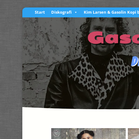
Start
Diskografi
Kim Larsen & Gasolin Kopi 
Gaso
D