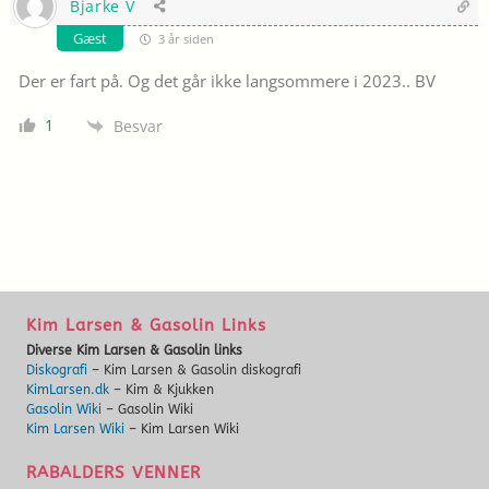
Bjarke V
Gæst
3 år siden
Der er fart på. Og det går ikke langsommere i 2023.. BV
1
Besvar
Kim Larsen & Gasolin Links
Diverse Kim Larsen & Gasolin links
Diskografi
– Kim Larsen & Gasolin diskografi
KimLarsen.dk
– Kim & Kjukken
Gasolin Wiki
– Gasolin Wiki
Kim Larsen Wiki
– Kim Larsen Wiki
RABALDERS VENNER