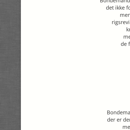
Bondemand P
det ikke 
men
rigsre
k
me
de 
Bondeman
der er de
me