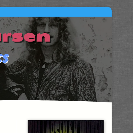
arsen
cs