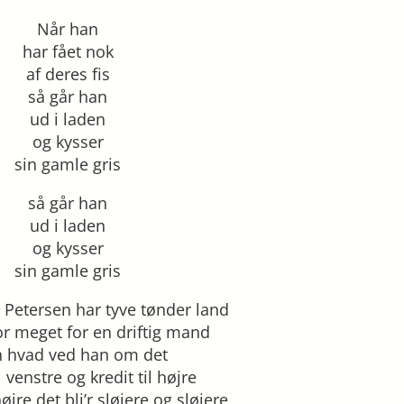
Når han
har fået nok
af deres fis
så går han
ud i laden
og kysser
sin gamle gris
så går han
ud i laden
og kysser
sin gamle gris
etersen har tyve tønder land
for meget for en driftig mand
 hvad ved han om det
l venstre og kredit til højre
øjre det bli’r sløjere og sløjere