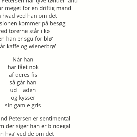
etersen har tyve tønder land
for meget for en driftig mand
 hvad ved han om det
visionen kommer på besøg
reditorerne står i kø
n han er sgu for blø’
får kaffe og wienerbrø’
Når han
har fået nok
af deres fis
så går han
ud i laden
og kysser
sin gamle gris
d Petersen er sentimental
m der siger han er bindegal
n hva’ ved de om det