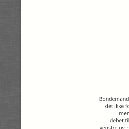
Bondemand P
det ikke 
men
debet ti
venstre og h