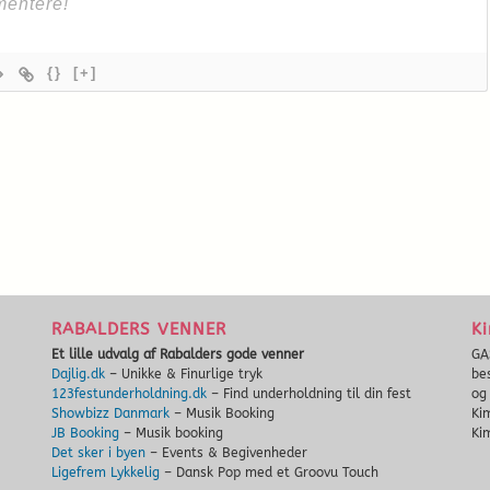
{}
[+]
RABALDERS VENNER
Ki
Et lille udvalg af Rabalders gode venner
GA
Dajlig.dk
– Unikke & Finurlige tryk
be
123festunderholdning.dk
– Find underholdning til din fest
o
Showbizz Danmark
– Musik Booking
Ki
JB Booking
– Musik booking
Ki
Det sker i byen
– Events & Begivenheder
Ligefrem Lykkelig
– Dansk Pop med et Groovu Touch