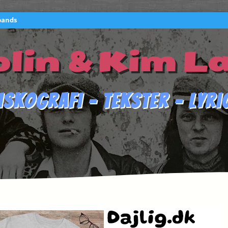
bands
lin & Kim L
iskografi – Tekster – Lyri