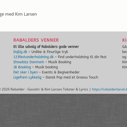
nge med Kim Larsen
RABALDERS VENNER
Ki
Et lille udvalg af Rabalders gode venner
GA
Dajlig.dk
– Unikke & Finurlige tryk
be
123festunderholdning.dk
– Find underholdning til din fest
o
Showbizz Danmark
– Musik Booking
Ki
JB Booking
– Musik booking
Ki
Det sker i byen
– Events & Begivenheder
Ligefrem Lykkelig
– Dansk Pop med et Groovu Touch
©
2026 Rabalder - Gasolin' & Kim Larsen Tekster & Lyrics |
https://rabalderband.