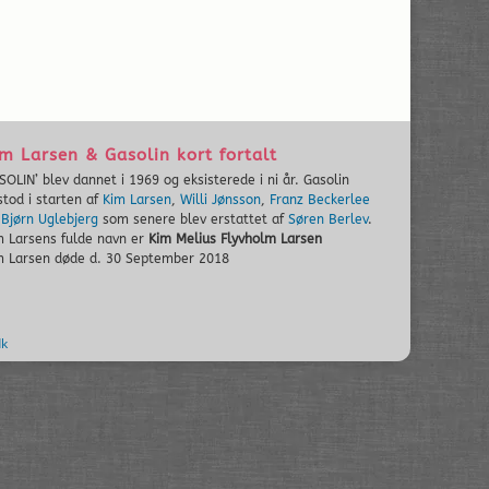
m Larsen & Gasolin kort fortalt
SOLIN’ blev dannet i 1969 og eksisterede i ni år. Gasolin
stod i starten af
Kim Larsen
,
Willi Jønsson
,
Franz Beckerlee
g
Bjørn Uglebjerg
som senere blev erstattet af
Søren Berlev
.
m Larsens fulde navn er
Kim Melius Flyvholm Larsen
m Larsen døde d. 30 September 2018
dk