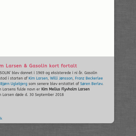
m Larsen & Gasolin kort fortalt
SOLIN’ blev dannet i 1969 og eksisterede i ni år. Gasolin
stod i starten af
Kim Larsen
,
Willi Jønsson
,
Franz Beckerlee
g
Bjørn Uglebjerg
som senere blev erstattet af
Søren Berlev
.
m Larsens fulde navn er
Kim Melius Flyvholm Larsen
m Larsen døde d. 30 September 2018
dk