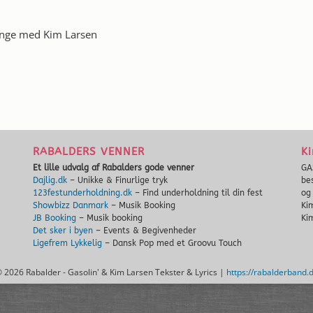
sange med Kim Larsen
RABALDERS VENNER
Ki
Et lille udvalg af Rabalders gode venner
GA
Dajlig.dk
– Unikke & Finurlige tryk
be
123festunderholdning.dk
– Find underholdning til din fest
o
Showbizz Danmark
– Musik Booking
Ki
JB Booking
– Musik booking
Ki
Det sker i byen
– Events & Begivenheder
Ligefrem Lykkelig
– Dansk Pop med et Groovu Touch
©
2026 Rabalder - Gasolin' & Kim Larsen Tekster & Lyrics |
https://rabalderband.