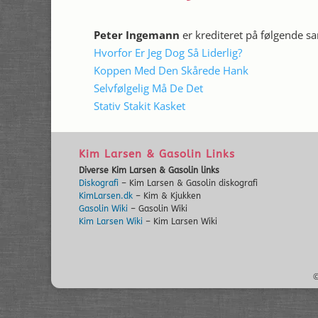
Peter Ingemann
er krediteret på følgende 
Hvorfor Er Jeg Dog Så Liderlig?
Koppen Med Den Skårede Hank
Selvfølgelig Må De Det
Stativ Stakit Kasket
Kim Larsen & Gasolin Links
Diverse Kim Larsen & Gasolin links
Diskografi
– Kim Larsen & Gasolin diskografi
KimLarsen.dk
– Kim & Kjukken
Gasolin Wiki
– Gasolin Wiki
Kim Larsen Wiki
– Kim Larsen Wiki