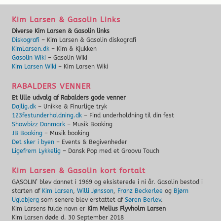
Kim Larsen & Gasolin Links
Diverse Kim Larsen & Gasolin links
Diskografi
– Kim Larsen & Gasolin diskografi
KimLarsen.dk
– Kim & Kjukken
Gasolin Wiki
– Gasolin Wiki
Kim Larsen Wiki
– Kim Larsen Wiki
RABALDERS VENNER
Et lille udvalg af Rabalders gode venner
Dajlig.dk
– Unikke & Finurlige tryk
123festunderholdning.dk
– Find underholdning til din fest
Showbizz Danmark
– Musik Booking
JB Booking
– Musik booking
Det sker i byen
– Events & Begivenheder
Ligefrem Lykkelig
– Dansk Pop med et Groovu Touch
Kim Larsen & Gasolin kort fortalt
GASOLIN’ blev dannet i 1969 og eksisterede i ni år. Gasolin bestod i
starten af
Kim Larsen
,
Willi Jønsson
,
Franz Beckerlee
og
Bjørn
Uglebjerg
som senere blev erstattet af
Søren Berlev
.
Kim Larsens fulde navn er
Kim Melius Flyvholm Larsen
Kim Larsen døde d. 30 September 2018