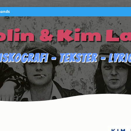
bands
lin & Kim L
iskografi – Tekster – Lyri