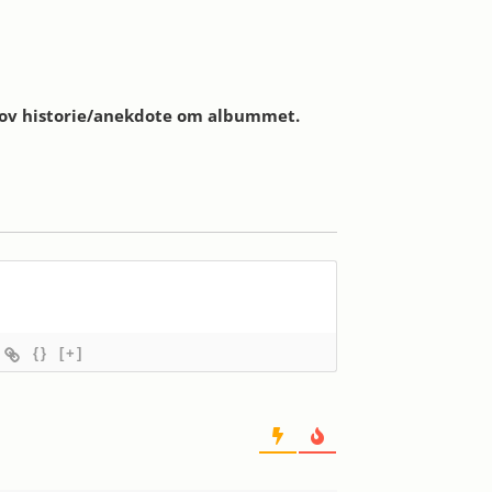
sjov historie/anekdote om albummet.
{}
[+]