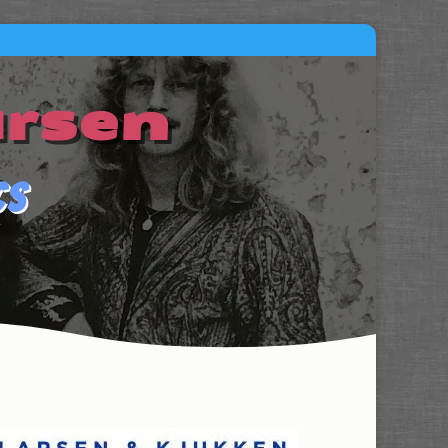
arsen
cs