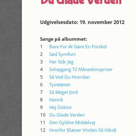
Du Glade Verden
Udgivelsesdato: 19. november 2012
Sange på albummet:
1
Bare For At Gøre En Forskel
2
Sød Symfoni
3
Her Står Jeg
4
Solopgang Til Måneskinspriser
5
Så Ved Du Hvordan
6
Tyvetøsen
7
Så Meget Jord
8
Henrik
9
Hej Doktor
10
Du Glade Verden
11
Den Gyldne Middelvej
12
Hvorfor Blæser Vinden Så Hårdt