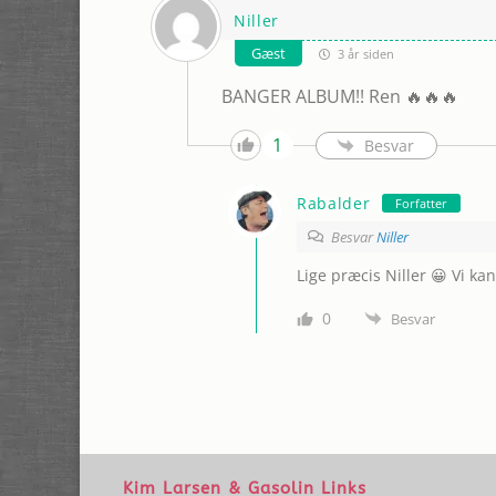
Niller
Gæst
3 år siden
BANGER ALBUM!! Ren 🔥🔥🔥
1
Besvar
Rabalder
Forfatter
Besvar
Niller
Lige præcis Niller 😀 Vi ka
0
Besvar
Kim Larsen & Gasolin Links