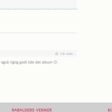
3 år siden
n også rigtig godt lide det album 🙂
RABALDERS VENNER
Ki